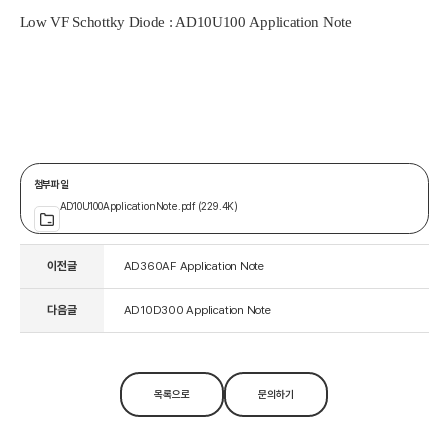
Low VF Schottky Diode : AD10U100 Application Note
첨부파일
AD10U100ApplicationNote.pdf (229.4K)
이전글
AD360AF Application Note
다음글
AD10D300 Application Note
목록으로
문의하기