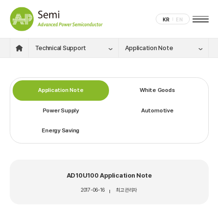
KR
EN
Technical Support
Application Note
Application Note
White Goods
Power Supply
Automotive
Energy Saving
AD10U100 Application Note
2017-06-16
최고관리자